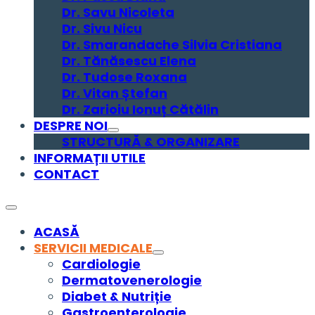
Dr. Savu Nicoleta
Dr. Sivu Nicu
Dr. Smarandache Silvia Cristiana
Dr. Tănăsescu Elena
Dr. Tudose Roxana
Dr. Vitan Ștefan
Dr. Zarioiu Ionuț Cătălin
DESPRE NOI
STRUCTURĂ & ORGANIZARE
INFORMAȚII UTILE
CONTACT
ACASĂ
SERVICII MEDICALE
Cardiologie
Dermatovenerologie
Diabet & Nutriție
Gastroenterologie