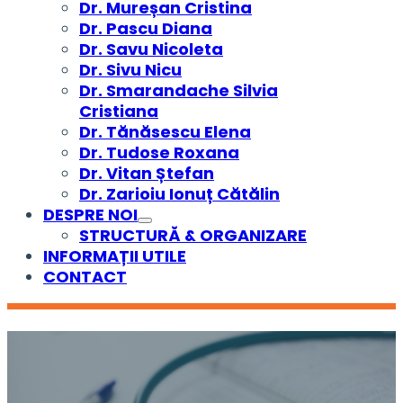
Dr. Mureșan Cristina
Dr. Pascu Diana
Dr. Savu Nicoleta
Dr. Sivu Nicu
Dr. Smarandache Silvia
Cristiana
Dr. Tănăsescu Elena
Dr. Tudose Roxana
Dr. Vitan Ștefan
Dr. Zarioiu Ionuț Cătălin
DESPRE NOI
STRUCTURĂ & ORGANIZARE
INFORMAȚII UTILE
CONTACT