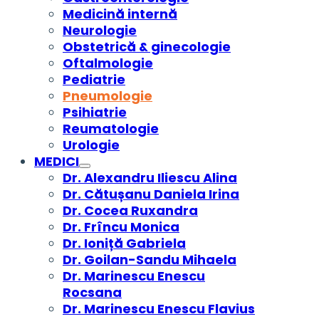
Medicină internă
Neurologie
Obstetrică & ginecologie
Oftalmologie
Pediatrie
Pneumologie
Psihiatrie
Reumatologie
Urologie
MEDICI
Dr. Alexandru Iliescu Alina
Dr. Cătușanu Daniela Irina
Dr. Cocea Ruxandra
Dr. Frîncu Monica
Dr. Ioniță Gabriela
Dr. Goilan-Sandu Mihaela
Dr. Marinescu Enescu
Rocsana
Dr. Marinescu Enescu Flavius