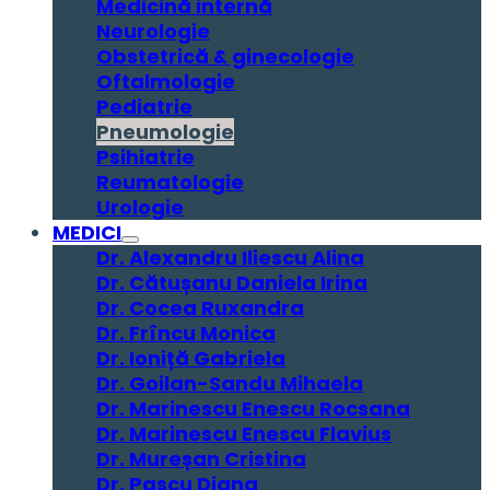
Medicină internă
Neurologie
Obstetrică & ginecologie
Oftalmologie
Pediatrie
Pneumologie
Psihiatrie
Reumatologie
Urologie
MEDICI
Dr. Alexandru Iliescu Alina
Dr. Cătușanu Daniela Irina
Dr. Cocea Ruxandra
Dr. Frîncu Monica
Dr. Ioniță Gabriela
Dr. Goilan-Sandu Mihaela
Dr. Marinescu Enescu Rocsana
Dr. Marinescu Enescu Flavius
Dr. Mureșan Cristina
Dr. Pascu Diana