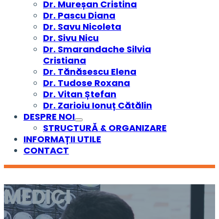
Dr. Mureșan Cristina
Dr. Pascu Diana
Dr. Savu Nicoleta
Dr. Sivu Nicu
Dr. Smarandache Silvia
Cristiana
Dr. Tănăsescu Elena
Dr. Tudose Roxana
Dr. Vitan Ștefan
Dr. Zarioiu Ionuț Cătălin
DESPRE NOI
STRUCTURĂ & ORGANIZARE
INFORMAȚII UTILE
CONTACT
MEDICI