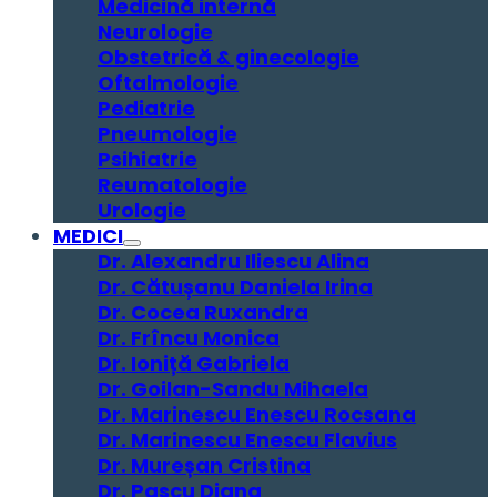
Medicină internă
Neurologie
Obstetrică & ginecologie
Oftalmologie
Pediatrie
Pneumologie
Psihiatrie
Reumatologie
Urologie
MEDICI
Dr. Alexandru Iliescu Alina
Dr. Cătușanu Daniela Irina
Dr. Cocea Ruxandra
Dr. Frîncu Monica
Dr. Ioniță Gabriela
Dr. Goilan-Sandu Mihaela
Dr. Marinescu Enescu Rocsana
Dr. Marinescu Enescu Flavius
Dr. Mureșan Cristina
Dr. Pascu Diana