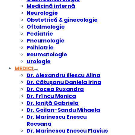
Medicină internă
Neurologie
Obstetrică & ginecologie
Oftalmologie
Pediatrie
Pneumologie
Psihiatrie
Reumatologie
Urologie
MEDICI
Dr. Alexandru Iliescu Alina
Dr. Cătușanu Daniela Irina
Dr. Cocea Ruxandra
Dr. Frîncu Monica
Dr. Ioniță Gabriela
Dr. Goilan-Sandu Mihaela
Dr. Marinescu Enescu
Rocsana
Dr. Marinescu Enescu Flavius