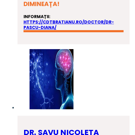
DIMINEAȚA!
INFORMAȚII:
HTTPS://CDTBRATIANU.RO/DOCTOR/DR-
PASCU-DIANA/
DR. SAVU NICOLETA