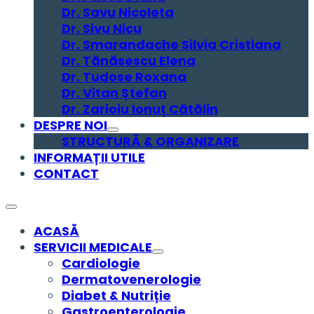
Dr. Savu Nicoleta
Dr. Sivu Nicu
Dr. Smarandache Silvia Cristiana
Dr. Tănăsescu Elena
Dr. Tudose Roxana
Dr. Vitan Ștefan
Dr. Zarioiu Ionuț Cătălin
DESPRE NOI
STRUCTURĂ & ORGANIZARE
INFORMAȚII UTILE
CONTACT
ACASĂ
SERVICII MEDICALE
Cardiologie
Dermatovenerologie
Diabet & Nutriție
Gastroenterologie