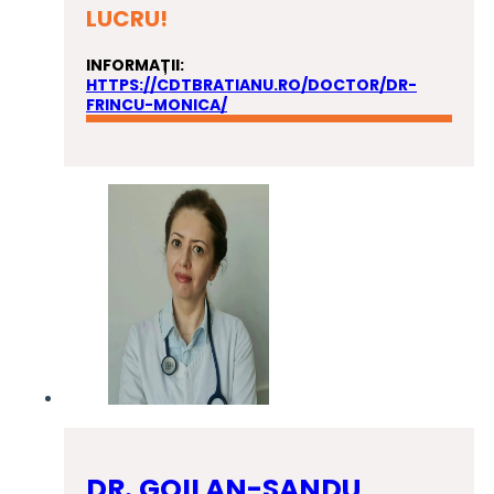
LUCRU!
INFORMAȚII:
HTTPS://CDTBRATIANU.RO/DOCTOR/DR-
FRINCU-MONICA/
DR. GOILAN-SANDU