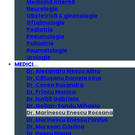
Medicină internă
Neurologie
Obstetrică & ginecologie
Oftalmologie
Pediatrie
Pneumologie
Psihiatrie
Reumatologie
Urologie
MEDICI
Dr. Alexandru Iliescu Alina
Dr. Cătușanu Daniela Irina
Dr. Cocea Ruxandra
Dr. Frîncu Monica
Dr. Ioniță Gabriela
Dr. Goilan-Sandu Mihaela
Dr. Marinescu Enescu Rocsana
Dr. Marinescu Enescu Flavius
Dr. Mureșan Cristina
Dr. Pascu Diana