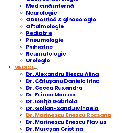
Medicină internă
Neurologie
Obstetrică & ginecologie
Oftalmologie
Pediatrie
Pneumologie
Psihiatrie
Reumatologie
Urologie
MEDICI
Dr. Alexandru Iliescu Alina
Dr. Cătușanu Daniela Irina
Dr. Cocea Ruxandra
Dr. Frîncu Monica
Dr. Ioniță Gabriela
Dr. Goilan-Sandu Mihaela
Dr. Marinescu Enescu Rocsana
Dr. Marinescu Enescu Flavius
Dr. Mureșan Cristina