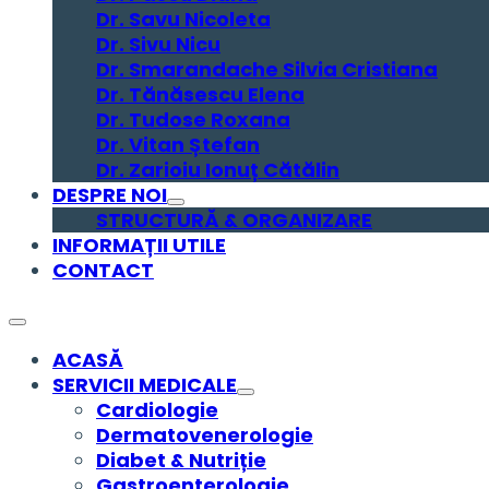
Dr. Savu Nicoleta
Dr. Sivu Nicu
Dr. Smarandache Silvia Cristiana
Dr. Tănăsescu Elena
Dr. Tudose Roxana
Dr. Vitan Ștefan
Dr. Zarioiu Ionuț Cătălin
DESPRE NOI
STRUCTURĂ & ORGANIZARE
INFORMAȚII UTILE
CONTACT
ACASĂ
SERVICII MEDICALE
Cardiologie
Dermatovenerologie
Diabet & Nutriție
Gastroenterologie