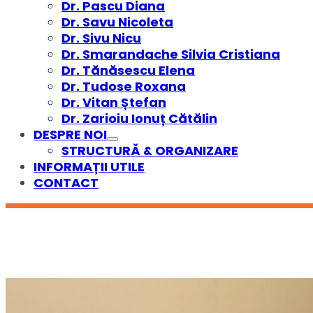
Dr. Pascu Diana
Dr. Savu Nicoleta
Dr. Sivu Nicu
Dr. Smarandache Silvia Cristiana
Dr. Tănăsescu Elena
Dr. Tudose Roxana
Dr. Vitan Ștefan
Dr. Zarioiu Ionuț Cătălin
DESPRE NOI
STRUCTURĂ & ORGANIZARE
INFORMAȚII UTILE
CONTACT